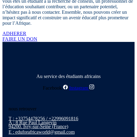
vous êtes un étudiant à la recherche de conseils, un professionnel de
l’éducation souhaitant contribuer, ou un partenaire potentiel,
n’hésitez pas à nous contacter. Ensemble, nous pouvons créer un
impact significatif et construire un avenir éducatif plus prometteur
pour l’Afrique.
ADHERER
FAIRE UN DON
Au service des étudiants africains
Facebook
Instagram
nous retrouver
T : +33754478256 / +22996091816
A : 8 Rue Paul Langevin
94200. Ivry-sur-Seine (France)
E : eduforafricaworld@gmail.com