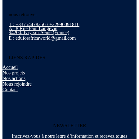
nous retrouver
T : +33754478256 / +22996091816
A : 8 Rue Paul Langevin
94200. Ivry-sur-Seine (France)
E : eduforafricaworld@gmail.com
LIENS RAPIDES
Accueil
Nos projets
Nos actions
Nous rejoindre
Contact
NEWSLETTER
Inscrivez-vous à notre lettre d’information et recevez toutes