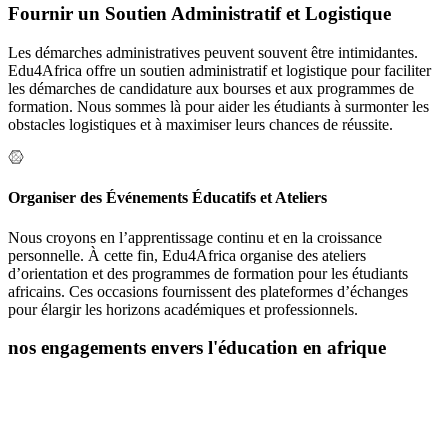
Fournir un Soutien Administratif et Logistique
Les démarches administratives peuvent souvent être intimidantes.
Edu4Africa offre un soutien administratif et logistique pour faciliter
les démarches de candidature aux bourses et aux programmes de
formation. Nous sommes là pour aider les étudiants à surmonter les
obstacles logistiques et à maximiser leurs chances de réussite.
Organiser des Événements Éducatifs et Ateliers
Nous croyons en l’apprentissage continu et en la croissance
personnelle. À cette fin, Edu4Africa organise des ateliers
d’orientation et des programmes de formation pour les étudiants
africains. Ces occasions fournissent des plateformes d’échanges
pour élargir les horizons académiques et professionnels.
nos engagements envers l'éducation en afrique
L’éducation est la clé du développement personnel et social, et chez
Edu4Africa, nous croyons fermement en son pouvoir de
transformation. Nous sommes déterminés à jouer un rôle actif dans
l’autonomisation des jeunes africains en les aidant à accéder à des