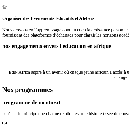
Organiser des Événements Éducatifs et Ateliers
Nous croyons en l’apprentissage continu et en la croissance personnell
fournissent des plateformes d’échanges pour élargir les horizons acad
nos engagements envers l'éducation en afrique
L’éducation est la clé du développement personnel et social, et che
des jeune
Edu4Africa aspire à un avenir où chaque jeune africain a accès à un
changeme
Nos programmes
programme de mentorat
basé sur le principe que chaque relation est une histoire tissée de cons