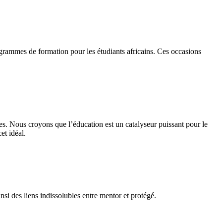
ogrammes de formation pour les étudiants africains. Ces occasions
. Nous sommes déterminés à jouer un rôle actif dans l’autonomisation
ier ordre.
ées. Nous croyons que l’éducation est un catalyseur puissant pour le
et idéal.
nsi des liens indissolubles entre mentor et protégé.