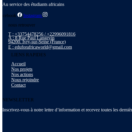
Au service des étudiants africains
Facebook
Instagram
nous retrouver
T : +33754478256 / +22996091816
A : 8 Rue Paul Langevin
94200. Ivry-sur-Seine (France)
E : eduforafricaworld@gmail.com
LIENS RAPIDES
Accueil
Nos projets
Nos actions
Nous rejoindre
Contact
NEWSLETTER
Inscrivez-vous à notre lettre d’information et recevez toutes les derniè