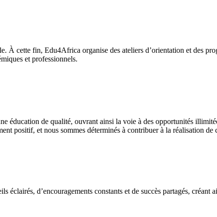
e. À cette fin, Edu4Africa organise des ateliers d’orientation et des pr
émiques et professionnels.
z Edu4Africa, nous croyons fermement en son pouvoir de transformation
s africains en les aidant à accéder à des opportunités éducatives de prem
e éducation de qualité, ouvrant ainsi la voie à des opportunités illimit
nt positif, et nous sommes déterminés à contribuer à la réalisation de c
eils éclairés, d’encouragements constants et de succès partagés, créant ai