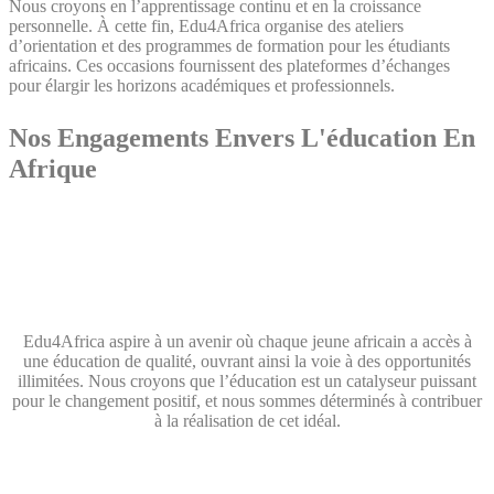
Nous croyons en l’apprentissage continu et en la croissance
personnelle. À cette fin, Edu4Africa organise des ateliers
d’orientation et des programmes de formation pour les étudiants
africains. Ces occasions fournissent des plateformes d’échanges
pour élargir les horizons académiques et professionnels.
Nos Engagements Envers L'éducation En
Afrique
L’éducation est la clé du développement personnel et social, et chez
Edu4Africa, nous croyons fermement en son pouvoir de
transformation. Nous sommes déterminés à jouer un rôle actif dans
l’autonomisation des jeunes africains en les aidant à accéder à des
opportunités éducatives de premier ordre.
Edu4Africa aspire à un avenir où chaque jeune africain a accès à
une éducation de qualité, ouvrant ainsi la voie à des opportunités
illimitées. Nous croyons que l’éducation est un catalyseur puissant
pour le changement positif, et nous sommes déterminés à contribuer
à la réalisation de cet idéal.
Nos Programmes