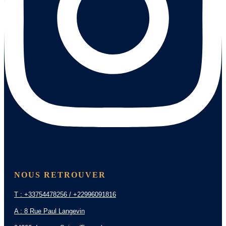
NOUS RETROUVER
T : +33754478256 / +22996091816
A : 8 Rue Paul Langevin