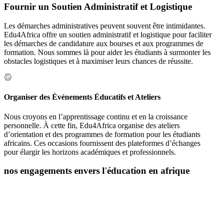
Fournir un Soutien Administratif et Logistique
Les démarches administratives peuvent souvent être intimidantes.
Edu4Africa offre un soutien administratif et logistique pour faciliter
les démarches de candidature aux bourses et aux programmes de
formation. Nous sommes là pour aider les étudiants à surmonter les
obstacles logistiques et à maximiser leurs chances de réussite.
Organiser des Événements Éducatifs et Ateliers
Nous croyons en l’apprentissage continu et en la croissance
personnelle. À cette fin, Edu4Africa organise des ateliers
d’orientation et des programmes de formation pour les étudiants
africains. Ces occasions fournissent des plateformes d’échanges
pour élargir les horizons académiques et professionnels.
nos engagements envers l'éducation en afrique
L’éducation est la clé du développement personnel et social, et chez
Edu4Africa, nous croyons fermement en son pouvoir de
transformation. Nous sommes déterminés à jouer un rôle actif dans
l’autonomisation des jeunes africains en les aidant à accéder à des