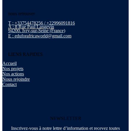
nous retrouver
T : +33754478256 / +22996091816
A : 8 Rue Paul Langevin
94200. Ivry-sur-Seine (France)
E : eduforafricaworld@gmail.com
LIENS RAPIDES
Accueil
Nos projets
Nos actions
Nous rejoindre
Contact
NEWSLETTER
Inscrivez-vous à notre lettre d’information et recevez toutes