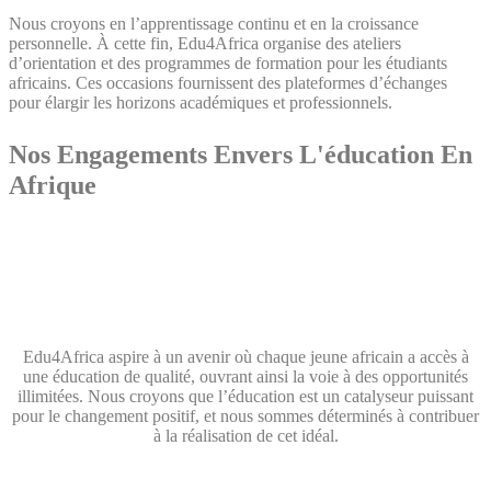
Nous croyons en l’apprentissage continu et en la croissance
personnelle. À cette fin, Edu4Africa organise des ateliers
d’orientation et des programmes de formation pour les étudiants
africains. Ces occasions fournissent des plateformes d’échanges
pour élargir les horizons académiques et professionnels.
Nos Engagements Envers L'éducation En
Afrique
L’éducation est la clé du développement personnel et social, et chez
Edu4Africa, nous croyons fermement en son pouvoir de
transformation. Nous sommes déterminés à jouer un rôle actif dans
l’autonomisation des jeunes africains en les aidant à accéder à des
opportunités éducatives de premier ordre.
Edu4Africa aspire à un avenir où chaque jeune africain a accès à
une éducation de qualité, ouvrant ainsi la voie à des opportunités
illimitées. Nous croyons que l’éducation est un catalyseur puissant
pour le changement positif, et nous sommes déterminés à contribuer
à la réalisation de cet idéal.