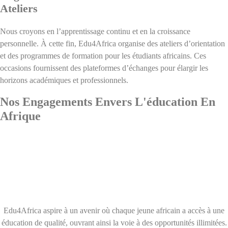
Ateliers
Nous croyons en l’apprentissage continu et en la croissance
personnelle. À cette fin, Edu4Africa organise des ateliers d’orientation
et des programmes de formation pour les étudiants africains. Ces
occasions fournissent des plateformes d’échanges pour élargir les
horizons académiques et professionnels.
Nos Engagements Envers L'éducation En
Afrique
L’éducation est la clé du développement personnel et social, et chez
Edu4Africa, nous croyons fermement en son pouvoir de
transformation. Nous sommes déterminés à jouer un rôle actif dans
l’autonomisation des jeunes africains en les aidant à accéder à des
opportunités éducatives de premier ordre.
Edu4Africa aspire à un avenir où chaque jeune africain a accès à une
éducation de qualité, ouvrant ainsi la voie à des opportunités illimitées.