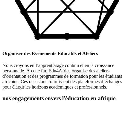
Organiser des Événements Éducatifs et Ateliers
Nous croyons en l’apprentissage continu et en la croissance
personnelle. À cette fin, Edu4Africa organise des ateliers
d’orientation et des programmes de formation pour les étudiants
africains. Ces occasions fournissent des plateformes d’échanges
pour élargir les horizons académiques et professionnels.
nos engagements envers l'éducation en afrique
L’éducation est la clé du développement personnel et social, et chez
Edu4Africa, nous croyons fermement en son pouvoir de
transformation. Nous sommes déterminés à jouer un rôle actif dans
l’autonomisation des jeunes africains en les aidant à accéder à des
opportunités éducatives de premier ordre.