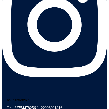
nous retrouver
T : +33754478256 / +22996091816