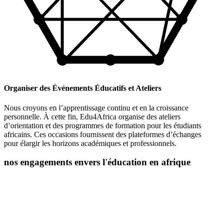
Organiser des Événements Éducatifs et Ateliers
Nous croyons en l’apprentissage continu et en la croissance
personnelle. À cette fin, Edu4Africa organise des ateliers
d’orientation et des programmes de formation pour les étudiants
africains. Ces occasions fournissent des plateformes d’échanges
pour élargir les horizons académiques et professionnels.
nos engagements envers l'éducation en afrique
L’éducation est la clé du développement personnel et social, et chez
Edu4Africa, nous croyons fermement en son pouvoir de
transformation. Nous sommes déterminés à jouer un rôle actif dans
l’autonomisation des jeunes africains en les aidant à accéder à des
opportunités éducatives de premier ordre.