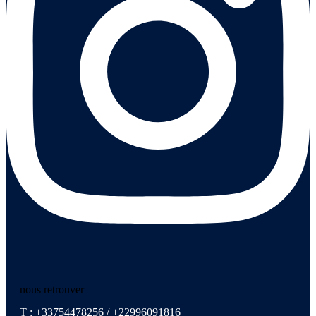
nous retrouver
T : +33754478256 / +22996091816