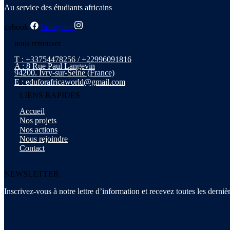
Au service des étudiants africains
Facebook
Instagram
nous retrouver
T : +33754478256 / +22996091816
A : 8 Rue Paul Langevin
94200. Ivry-sur-Seine (France)
E : eduforafricaworld@gmail.com
LIENS RAPIDES
Accueil
Nos projets
Nos actions
Nous rejoindre
Contact
NEWSLETTER
Inscrivez-vous à notre lettre d’information et recevez toutes les derniè