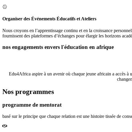
Organiser des Événements Éducatifs et Ateliers
Nous croyons en l’apprentissage continu et en la croissance personnell
fournissent des plateformes d’échanges pour élargir les horizons acad
nos engagements envers l'éducation en afrique
L’éducation est la clé du développement personnel et social, et che
des jeune
Edu4Africa aspire à un avenir où chaque jeune africain a accès à un
changeme
Nos programmes
programme de mentorat
basé sur le principe que chaque relation est une histoire tissée de cons