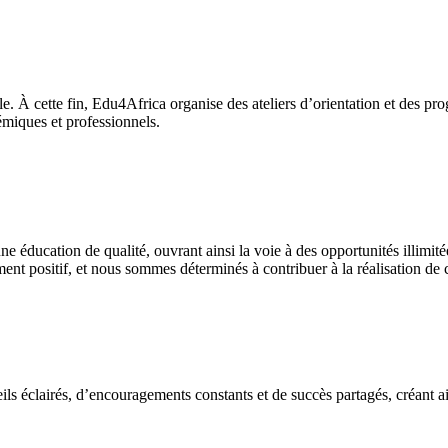
e. À cette fin, Edu4Africa organise des ateliers d’orientation et des pr
émiques et professionnels.
z Edu4Africa, nous croyons fermement en son pouvoir de transformation
s africains en les aidant à accéder à des opportunités éducatives de prem
e éducation de qualité, ouvrant ainsi la voie à des opportunités illimit
nt positif, et nous sommes déterminés à contribuer à la réalisation de c
eils éclairés, d’encouragements constants et de succès partagés, créant ai