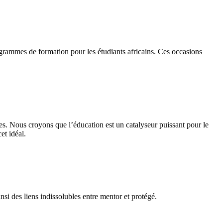
ogrammes de formation pour les étudiants africains. Ces occasions
. Nous sommes déterminés à jouer un rôle actif dans l’autonomisation
ier ordre.
ées. Nous croyons que l’éducation est un catalyseur puissant pour le
et idéal.
nsi des liens indissolubles entre mentor et protégé.