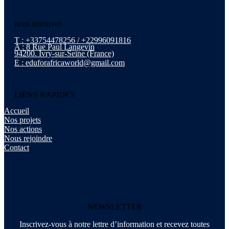
nous retrouver
T : +33754478256 / +22996091816
A : 8 Rue Paul Langevin
94200. Ivry-sur-Seine (France)
E : eduforafricaworld@gmail.com
LIENS RAPIDES
Accueil
Nos projets
Nos actions
Nous rejoindre
Contact
NEWSLETTER
Inscrivez-vous à notre lettre d’information et recevez toutes