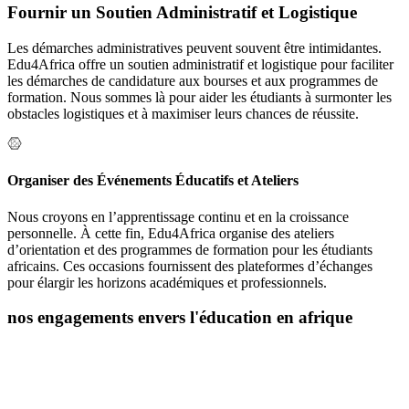
Fournir un Soutien Administratif et Logistique
Les démarches administratives peuvent souvent être intimidantes.
Edu4Africa offre un soutien administratif et logistique pour faciliter
les démarches de candidature aux bourses et aux programmes de
formation. Nous sommes là pour aider les étudiants à surmonter les
obstacles logistiques et à maximiser leurs chances de réussite.
Organiser des Événements Éducatifs et Ateliers
Nous croyons en l’apprentissage continu et en la croissance
personnelle. À cette fin, Edu4Africa organise des ateliers
d’orientation et des programmes de formation pour les étudiants
africains. Ces occasions fournissent des plateformes d’échanges
pour élargir les horizons académiques et professionnels.
nos engagements envers l'éducation en afrique
L’éducation est la clé du développement personnel et social, et chez
Edu4Africa, nous croyons fermement en son pouvoir de
transformation. Nous sommes déterminés à jouer un rôle actif dans
l’autonomisation des jeunes africains en les aidant à accéder à des