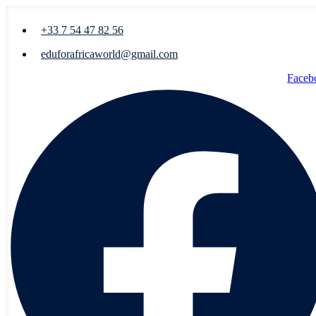
+33 7 54 47 82 56
eduforafricaworld@gmail.com
Faceb