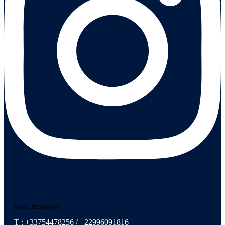
nous retrouver
T : +33754478256 / +22996091816