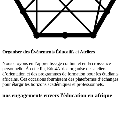
Organiser des Événements Éducatifs et Ateliers
Nous croyons en l’apprentissage continu et en la croissance
personnelle. À cette fin, Edu4Africa organise des ateliers
d’orientation et des programmes de formation pour les étudiants
africains. Ces occasions fournissent des plateformes d’échanges
pour élargir les horizons académiques et professionnels.
nos engagements envers l'éducation en afrique
L’éducation est la clé du développement personnel et social, et chez
Edu4Africa, nous croyons fermement en son pouvoir de
transformation. Nous sommes déterminés à jouer un rôle actif dans
l’autonomisation des jeunes africains en les aidant à accéder à des
opportunités éducatives de premier ordre.