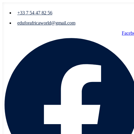
+33 7 54 47 82 56
eduforafricaworld@gmail.com
Faceb