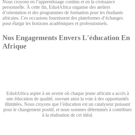
Nous croyons en l’apprentissage continu et en la croissance
personnelle. À cette fin, Edu4Africa organise des ateliers
d’orientation et des programmes de formation pour les étudiants
africains. Ces occasions fournissent des plateformes d’échanges
pour élargir les horizons académiques et professionnels.
Nos Engagements Envers L'éducation En
Afrique
L’éducation est la clé du développement personnel et social, et chez
Edu4Africa, nous croyons fermement en son pouvoir de
transformation. Nous sommes déterminés à jouer un rôle actif dans
l’autonomisation des jeunes africains en les aidant à accéder à des
opportunités éducatives de premier ordre.
Edu4Africa aspire à un avenir où chaque jeune africain a accès à
une éducation de qualité, ouvrant ainsi la voie à des opportunités
illimitées. Nous croyons que l’éducation est un catalyseur puissant
pour le changement positif, et nous sommes déterminés à contribuer
à la réalisation de cet idéal.
Nos Programmes