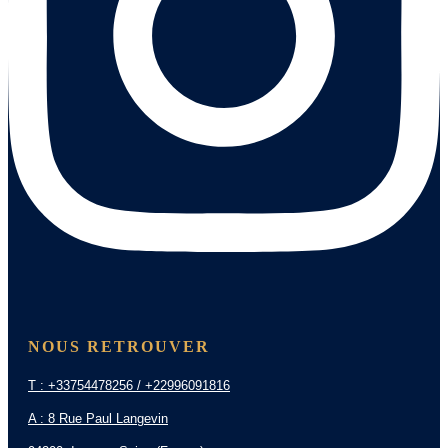
NOUS RETROUVER
T : +33754478256 / +22996091816
A : 8 Rue Paul Langevin