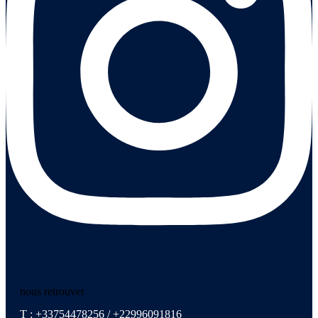
nous retrouver
T : +33754478256 / +22996091816