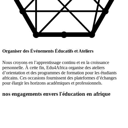
Organiser des Événements Éducatifs et Ateliers
Nous croyons en l’apprentissage continu et en la croissance
personnelle. À cette fin, Edu4Africa organise des ateliers
d’orientation et des programmes de formation pour les étudiants
africains. Ces occasions fournissent des plateformes d’échanges
pour élargir les horizons académiques et professionnels.
nos engagements envers l'éducation en afrique
L’éducation est la clé du développement personnel et social, et chez
Edu4Africa, nous croyons fermement en son pouvoir de
transformation. Nous sommes déterminés à jouer un rôle actif dans
l’autonomisation des jeunes africains en les aidant à accéder à des
opportunités éducatives de premier ordre.