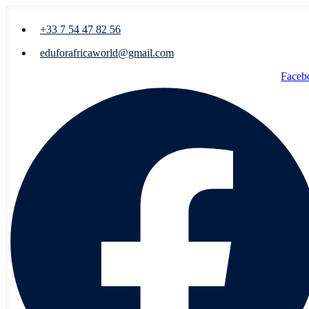
+33 7 54 47 82 56
eduforafricaworld@gmail.com
Faceb