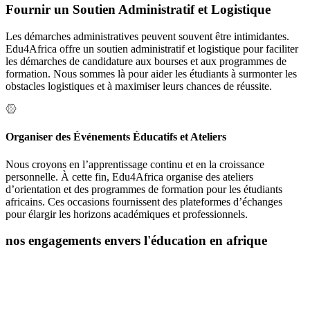
Fournir un Soutien Administratif et Logistique
Les démarches administratives peuvent souvent être intimidantes.
Edu4Africa offre un soutien administratif et logistique pour faciliter
les démarches de candidature aux bourses et aux programmes de
formation. Nous sommes là pour aider les étudiants à surmonter les
obstacles logistiques et à maximiser leurs chances de réussite.
Organiser des Événements Éducatifs et Ateliers
Nous croyons en l’apprentissage continu et en la croissance
personnelle. À cette fin, Edu4Africa organise des ateliers
d’orientation et des programmes de formation pour les étudiants
africains. Ces occasions fournissent des plateformes d’échanges
pour élargir les horizons académiques et professionnels.
nos engagements envers l'éducation en afrique
L’éducation est la clé du développement personnel et social, et chez
Edu4Africa, nous croyons fermement en son pouvoir de
transformation. Nous sommes déterminés à jouer un rôle actif dans
l’autonomisation des jeunes africains en les aidant à accéder à des