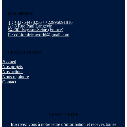
nous retrouver
T : +33754478256 / +22996091816
A : 8 Rue Paul Langevin
94200. Ivry-sur-Seine (France)
E : eduforafricaworld@gmail.com
LIENS RAPIDES
Accueil
Nos projets
Nos actions
Nous rejoindre
Contact
NEWSLETTER
Inscrivez-vous à notre lettre d’information et recevez toutes