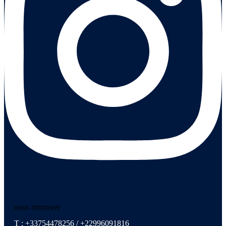
nous retrouver
T : +33754478256 / +22996091816