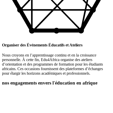
Organiser des Événements Éducatifs et Ateliers
Nous croyons en l’apprentissage continu et en la croissance
personnelle. À cette fin, Edu4Africa organise des ateliers
d’orientation et des programmes de formation pour les étudiants
africains. Ces occasions fournissent des plateformes d’échanges
pour élargir les horizons académiques et professionnels.
nos engagements envers l'éducation en afrique
L’éducation est la clé du développement personnel et social, et chez
Edu4Africa, nous croyons fermement en son pouvoir de
transformation. Nous sommes déterminés à jouer un rôle actif dans
l’autonomisation des jeunes africains en les aidant à accéder à des
opportunités éducatives de premier ordre.