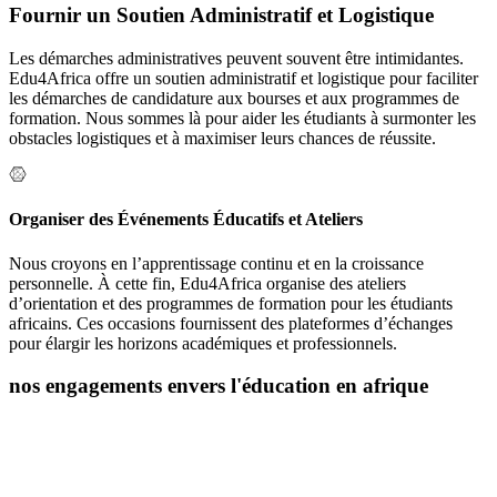
Fournir un Soutien Administratif et Logistique
Les démarches administratives peuvent souvent être intimidantes.
Edu4Africa offre un soutien administratif et logistique pour faciliter
les démarches de candidature aux bourses et aux programmes de
formation. Nous sommes là pour aider les étudiants à surmonter les
obstacles logistiques et à maximiser leurs chances de réussite.
Organiser des Événements Éducatifs et Ateliers
Nous croyons en l’apprentissage continu et en la croissance
personnelle. À cette fin, Edu4Africa organise des ateliers
d’orientation et des programmes de formation pour les étudiants
africains. Ces occasions fournissent des plateformes d’échanges
pour élargir les horizons académiques et professionnels.
nos engagements envers l'éducation en afrique
L’éducation est la clé du développement personnel et social, et chez
Edu4Africa, nous croyons fermement en son pouvoir de
transformation. Nous sommes déterminés à jouer un rôle actif dans
l’autonomisation des jeunes africains en les aidant à accéder à des