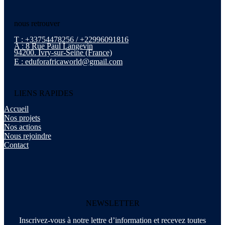
nous retrouver
T : +33754478256 / +22996091816
A : 8 Rue Paul Langevin
94200. Ivry-sur-Seine (France)
E : eduforafricaworld@gmail.com
LIENS RAPIDES
Accueil
Nos projets
Nos actions
Nous rejoindre
Contact
NEWSLETTER
Inscrivez-vous à notre lettre d’information et recevez toutes