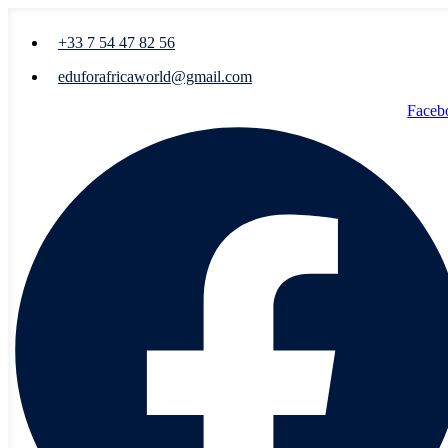
+33 7 54 47 82 56
eduforafricaworld@gmail.com
Faceb